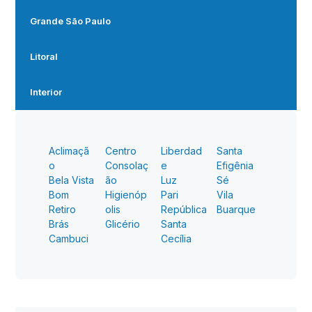
Grande São Paulo
Litoral
Interior
Aclimaçã
Centro
Liberdad
Santa
o
Consolaç
e
Efigênia
Bela Vista
ão
Luz
Sé
Bom
Higienóp
Pari
Vila
Retiro
olis
República
Buarque
Brás
Glicério
Santa
Cambuci
Cecília