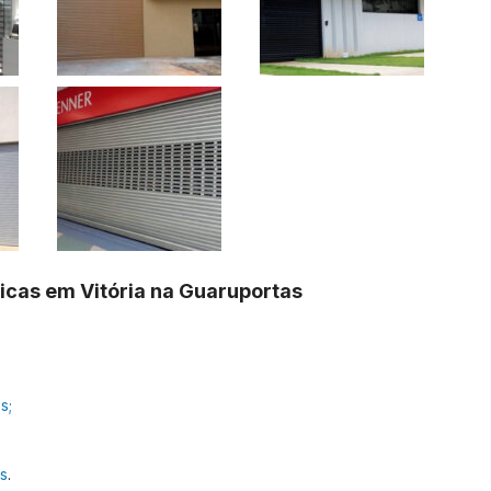
ticas em Vitória na Guaruportas
s;
as
.