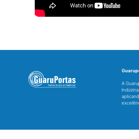
Guarupo
A Guaru
Indústri
aplicand
excelên