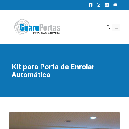
Pular
para
o
conteúdo
MENU
Kit para Porta de Enrolar
Automática