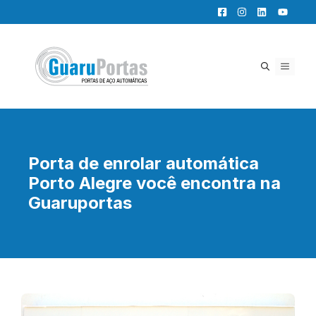
Pular
para
o
conteúdo
MENU
Porta de enrolar automática
Porto Alegre você encontra na
Guaruportas