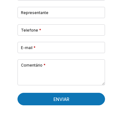
Representante
Telefone
*
E-mail
*
Comentário
*
ENVIAR