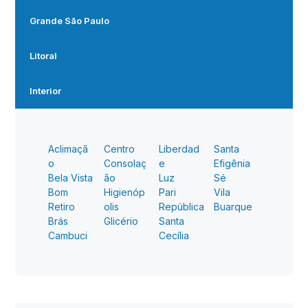
Grande São Paulo
Litoral
Interior
Aclimaçã
Centro
Liberdad
Santa
o
Consolaç
e
Efigênia
Bela Vista
ão
Luz
Sé
Bom
Higienóp
Pari
Vila
Retiro
olis
República
Buarque
Brás
Glicério
Santa
Cambuci
Cecília