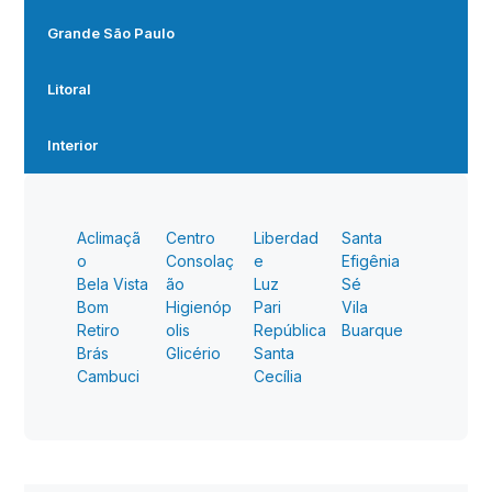
Grande São Paulo
Litoral
Interior
Aclimaçã
Centro
Liberdad
Santa
o
Consolaç
e
Efigênia
Bela Vista
ão
Luz
Sé
Bom
Higienóp
Pari
Vila
Retiro
olis
República
Buarque
Brás
Glicério
Santa
Cambuci
Cecília