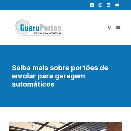
Pular
para
o
conteúdo
MENU
Saiba mais sobre portões de
enrolar para garagem
automáticos