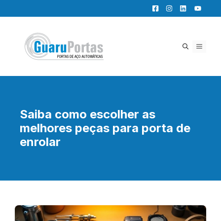
Pular
para
o
conteúdo
MENU
Saiba como escolher as
melhores peças para porta de
enrolar