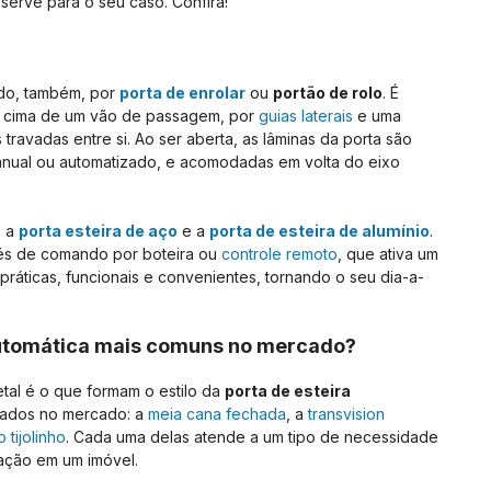
o serve para o seu caso. Confira!
do, também, por
porta de enrolar
ou
portão de rolo
. É
de cima de um vão de passagem, por
guias laterais
e uma
 travadas entre si. Ao ser aberta, as lâminas da porta são
anual ou automatizado, e acomodadas em volta do eixo
: a
porta esteira de aço
e a
porta de esteira de alumínio
.
vés de comando por boteira ou
controle remoto
, que ativa um
 práticas, funcionais e convenientes, tornando o seu dia-a-
 automática mais comuns no mercado?
tal é o que formam o estilo da
porta de esteira
rados no mercado: a
meia cana fechada
, a
transvision
o tijolinho
. Cada uma delas atende a um tipo de necessidade
lação em um imóvel.