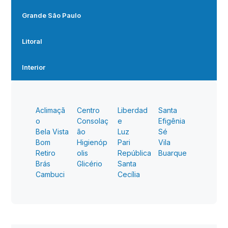
Grande São Paulo
Litoral
Interior
Aclimaçã
Centro
Liberdad
Santa
o
Consolaç
e
Efigênia
Bela Vista
ão
Luz
Sé
Bom
Higienóp
Pari
Vila
Retiro
olis
República
Buarque
Brás
Glicério
Santa
Cambuci
Cecília