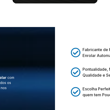
Fabricante de 
Enrolar Automá
Pontualidade,
Qualidade e S
olar
com
odos os
 nos
Escolha Perfei
quem tem Pou