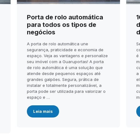
Porta de rolo automática
1
para todos os tipos de
d
negócios
d
A porta de rolo automática une
S
segurança, praticidade e economia de
c
espaço. Veja as vantagens e personalize
é
seu imóvel com a Guaruportas! A porta
m
de rolo automática é uma solução que
c
atende desde pequenos espaços até
a
.
grandes galpões. Segura, prática de
el
instalar e totalmente personalizável, a
m
porta pode ser utilizada para valorizar o
c
espaço e …
m
Leia mais