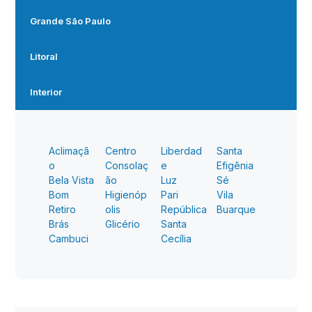
Grande São Paulo
Litoral
Interior
Aclimaçã
Centro
Liberdad
Santa
o
Consolaç
e
Efigênia
Bela Vista
ão
Luz
Sé
Bom
Higienóp
Pari
Vila
Retiro
olis
República
Buarque
Brás
Glicério
Santa
Cambuci
Cecília