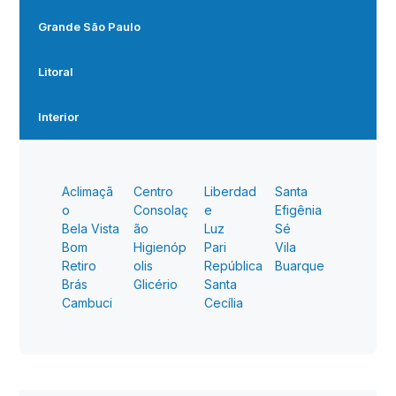
Grande São Paulo
Litoral
Interior
Aclimaçã
Centro
Liberdad
Santa
o
Consolaç
e
Efigênia
Bela Vista
ão
Luz
Sé
Bom
Higienóp
Pari
Vila
Retiro
olis
República
Buarque
Brás
Glicério
Santa
Cambuci
Cecília