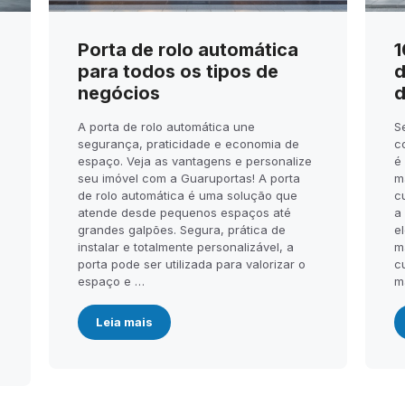
Porta de rolo automática
1
para todos os tipos de
d
negócios
d
A porta de rolo automática une
S
segurança, praticidade e economia de
c
espaço. Veja as vantagens e personalize
é
seu imóvel com a Guaruportas! A porta
m
de rolo automática é uma solução que
c
atende desde pequenos espaços até
a
.
grandes galpões. Segura, prática de
el
instalar e totalmente personalizável, a
m
porta pode ser utilizada para valorizar o
c
espaço e …
m
Leia mais