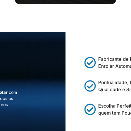
Fabricante de 
Enrolar Automá
Pontualidade,
Qualidade e S
olar
com
odos os
 nos
Escolha Perfei
quem tem Pou