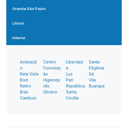
Grande São Paulo
Litoral
Interior
Aclimaçã
Centro
Liberdad
Santa
o
Consolaç
e
Efigênia
Bela Vista
ão
Luz
Sé
Bom
Higienóp
Pari
Vila
Retiro
olis
República
Buarque
Brás
Glicério
Santa
Cambuci
Cecília