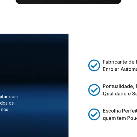
Fabricante de 
Enrolar Automá
Pontualidade,
Qualidade e S
olar
com
odos os
 nos
Escolha Perfei
quem tem Pou