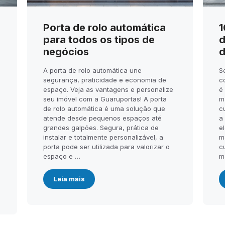
Porta de rolo automática
1
para todos os tipos de
d
negócios
d
A porta de rolo automática une
S
segurança, praticidade e economia de
c
espaço. Veja as vantagens e personalize
é
seu imóvel com a Guaruportas! A porta
m
de rolo automática é uma solução que
c
atende desde pequenos espaços até
a
.
grandes galpões. Segura, prática de
el
instalar e totalmente personalizável, a
m
porta pode ser utilizada para valorizar o
c
espaço e …
m
Leia mais