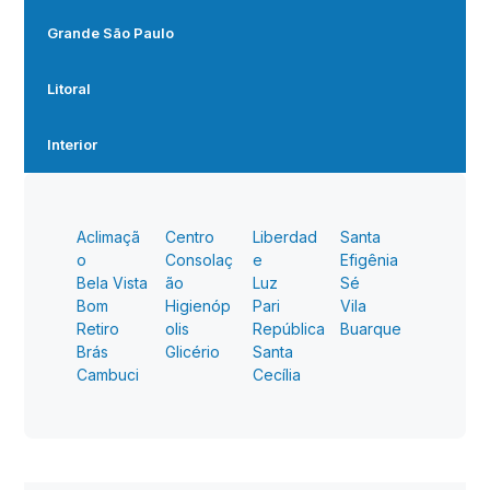
Grande São Paulo
Litoral
Interior
Aclimaçã
Centro
Liberdad
Santa
o
Consolaç
e
Efigênia
Bela Vista
ão
Luz
Sé
Bom
Higienóp
Pari
Vila
Retiro
olis
República
Buarque
Brás
Glicério
Santa
Cambuci
Cecília