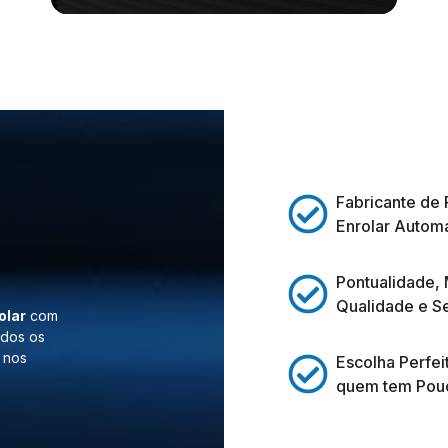
Fabricante de 
Enrolar Automá
Pontualidade,
Qualidade e S
olar
com
odos os
 nos
Escolha Perfei
quem tem Pou