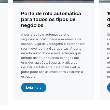
Porta de rolo automática
1
para todos os tipos de
d
negócios
d
A porta de rolo automática une
S
segurança, praticidade e economia de
c
espaço. Veja as vantagens e personalize
é
seu imóvel com a Guaruportas! A porta
m
de rolo automática é uma solução que
c
atende desde pequenos espaços até
a
.
grandes galpões. Segura, prática de
el
instalar e totalmente personalizável, a
m
porta pode ser utilizada para valorizar o
c
espaço e …
m
Leia mais