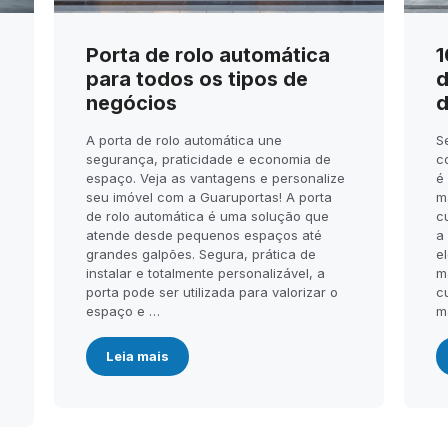
Porta de rolo automática
1
para todos os tipos de
d
negócios
d
A porta de rolo automática une
S
segurança, praticidade e economia de
c
espaço. Veja as vantagens e personalize
é
seu imóvel com a Guaruportas! A porta
m
de rolo automática é uma solução que
c
atende desde pequenos espaços até
a
.
grandes galpões. Segura, prática de
el
instalar e totalmente personalizável, a
m
porta pode ser utilizada para valorizar o
c
espaço e …
m
Leia mais