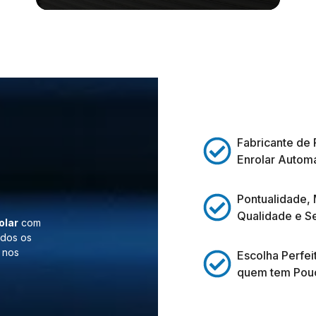
Fabricante de 
Enrolar Automá
Pontualidade,
Qualidade e S
olar
com
odos os
 nos
Escolha Perfei
quem tem Pou