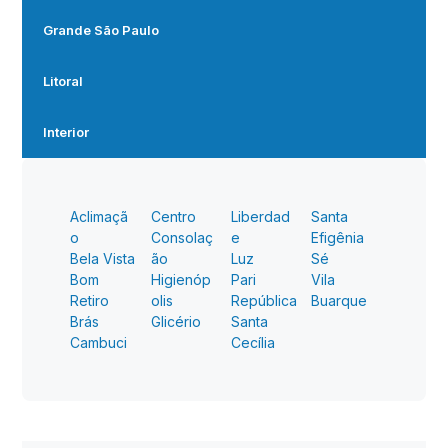
Grande São Paulo
Litoral
Interior
Aclimaçã
Centro
Liberdad
Santa
o
Consolaç
e
Efigênia
Bela Vista
ão
Luz
Sé
Bom
Higienóp
Pari
Vila
Retiro
olis
República
Buarque
Brás
Glicério
Santa
Cambuci
Cecília