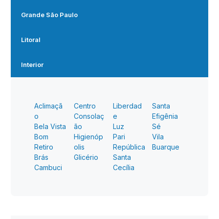
Grande São Paulo
Litoral
Interior
Aclimaçã
Centro
Liberdad
Santa
o
Consolaç
e
Efigênia
Bela Vista
ão
Luz
Sé
Bom
Higienóp
Pari
Vila
Retiro
olis
República
Buarque
Brás
Glicério
Santa
Cambuci
Cecília