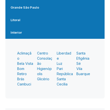
Grande São Paulo
Litoral
Interior
Aclimaçã
Centro
Liberdad
Santa
o
Consolaç
e
Efigênia
Bela Vista
ão
Luz
Sé
Bom
Higienóp
Pari
Vila
Retiro
olis
República
Buarque
Brás
Glicério
Santa
Cambuci
Cecília