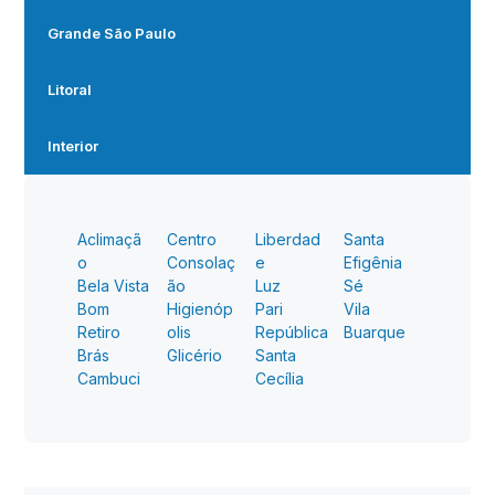
Grande São Paulo
Litoral
Interior
Aclimaçã
Centro
Liberdad
Santa
o
Consolaç
e
Efigênia
Bela Vista
ão
Luz
Sé
Bom
Higienóp
Pari
Vila
Retiro
olis
República
Buarque
Brás
Glicério
Santa
Cambuci
Cecília