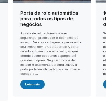
Porta de rolo automática
1
para todos os tipos de
d
negócios
d
A porta de rolo automática une
S
segurança, praticidade e economia de
c
espaço. Veja as vantagens e personalize
é
seu imóvel com a Guaruportas! A porta
m
de rolo automática é uma solução que
c
atende desde pequenos espaços até
a
.
grandes galpões. Segura, prática de
el
instalar e totalmente personalizável, a
m
porta pode ser utilizada para valorizar o
c
espaço e …
m
Leia mais