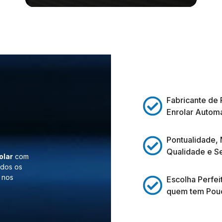
Fabricante de 
Enrolar Automá
Pontualidade,
Qualidade e S
olar
com
odos os
 nos
Escolha Perfei
quem tem Pou