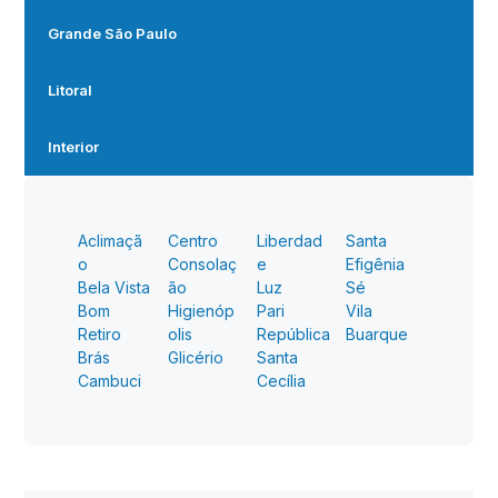
Grande São Paulo
Litoral
Interior
Aclimaçã
Centro
Liberdad
Santa
o
Consolaç
e
Efigênia
Bela Vista
ão
Luz
Sé
Bom
Higienóp
Pari
Vila
Retiro
olis
República
Buarque
Brás
Glicério
Santa
Cambuci
Cecília