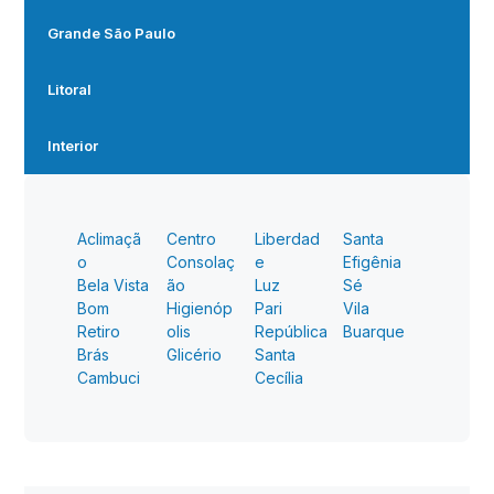
Grande São Paulo
Litoral
Interior
Aclimaçã
Centro
Liberdad
Santa
o
Consolaç
e
Efigênia
Bela Vista
ão
Luz
Sé
Bom
Higienóp
Pari
Vila
Retiro
olis
República
Buarque
Brás
Glicério
Santa
Cambuci
Cecília