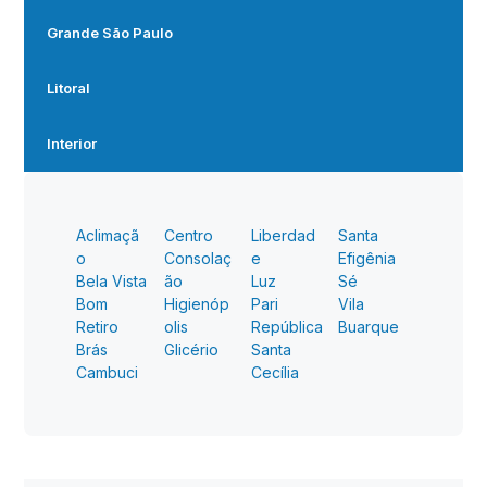
Grande São Paulo
Litoral
Interior
Aclimaçã
Centro
Liberdad
Santa
o
Consolaç
e
Efigênia
Bela Vista
ão
Luz
Sé
Bom
Higienóp
Pari
Vila
Retiro
olis
República
Buarque
Brás
Glicério
Santa
Cambuci
Cecília