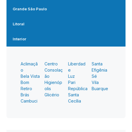
Grande São Paulo
Litoral
Interior
Aclimaçã
Centro
Liberdad
Santa
o
Consolaç
e
Efigênia
Bela Vista
ão
Luz
Sé
Bom
Higienóp
Pari
Vila
Retiro
olis
República
Buarque
Brás
Glicério
Santa
Cambuci
Cecília