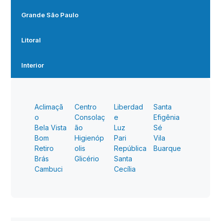
Grande São Paulo
Litoral
Interior
Aclimaçã
Centro
Liberdad
Santa
o
Consolaç
e
Efigênia
Bela Vista
ão
Luz
Sé
Bom
Higienóp
Pari
Vila
Retiro
olis
República
Buarque
Brás
Glicério
Santa
Cambuci
Cecília