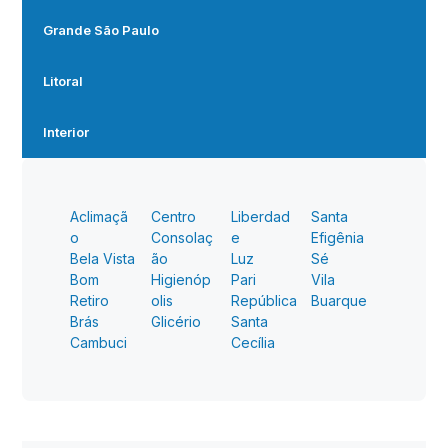
Grande São Paulo
Litoral
Interior
Aclimaçã
Centro
Liberdad
Santa
o
Consolaç
e
Efigênia
Bela Vista
ão
Luz
Sé
Bom
Higienóp
Pari
Vila
Retiro
olis
República
Buarque
Brás
Glicério
Santa
Cambuci
Cecília