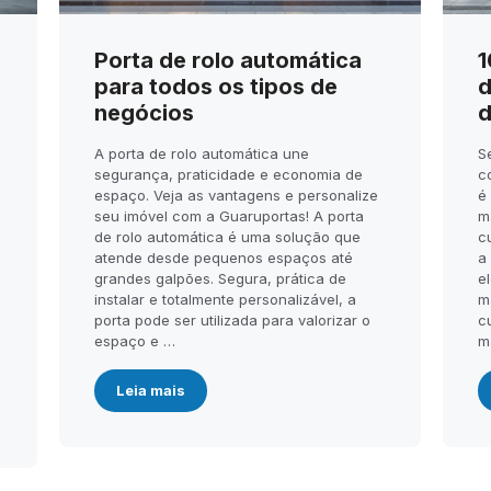
Porta de rolo automática
1
para todos os tipos de
d
negócios
d
A porta de rolo automática une
S
segurança, praticidade e economia de
c
espaço. Veja as vantagens e personalize
é
seu imóvel com a Guaruportas! A porta
m
de rolo automática é uma solução que
c
atende desde pequenos espaços até
a
.
grandes galpões. Segura, prática de
el
instalar e totalmente personalizável, a
m
porta pode ser utilizada para valorizar o
c
espaço e …
m
Leia mais