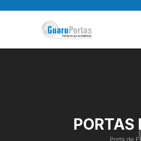
Pular
para
o
conteúdo
PORTAS 
Porta de E