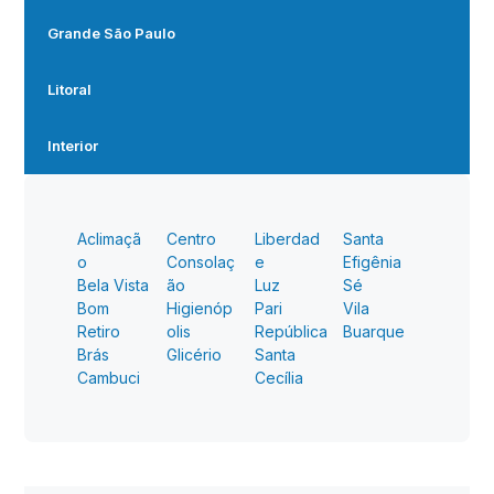
Grande São Paulo
Litoral
Interior
Aclimaçã
Centro
Liberdad
Santa
o
Consolaç
e
Efigênia
Bela Vista
ão
Luz
Sé
Bom
Higienóp
Pari
Vila
Retiro
olis
República
Buarque
Brás
Glicério
Santa
Cambuci
Cecília