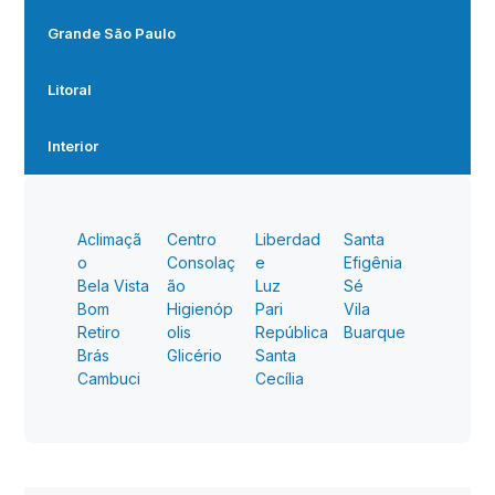
Grande São Paulo
Litoral
Interior
Aclimaçã
Centro
Liberdad
Santa
o
Consolaç
e
Efigênia
Bela Vista
ão
Luz
Sé
Bom
Higienóp
Pari
Vila
Retiro
olis
República
Buarque
Brás
Glicério
Santa
Cambuci
Cecília