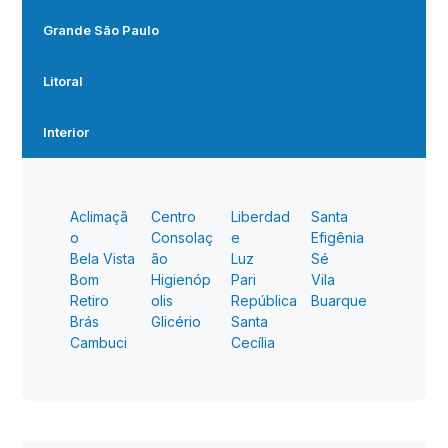
Grande São Paulo
Litoral
Interior
Aclimaçã
Centro
Liberdad
Santa
o
Consolaç
e
Efigênia
Bela Vista
ão
Luz
Sé
Bom
Higienóp
Pari
Vila
Retiro
olis
República
Buarque
Brás
Glicério
Santa
Cambuci
Cecília