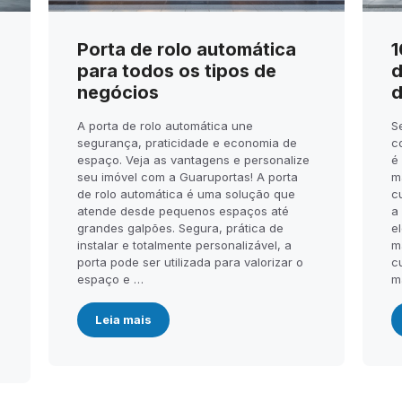
Porta de rolo automática
1
para todos os tipos de
d
negócios
d
A porta de rolo automática une
S
segurança, praticidade e economia de
c
espaço. Veja as vantagens e personalize
é
seu imóvel com a Guaruportas! A porta
m
de rolo automática é uma solução que
c
atende desde pequenos espaços até
a
.
grandes galpões. Segura, prática de
el
instalar e totalmente personalizável, a
m
porta pode ser utilizada para valorizar o
c
espaço e …
m
Leia mais