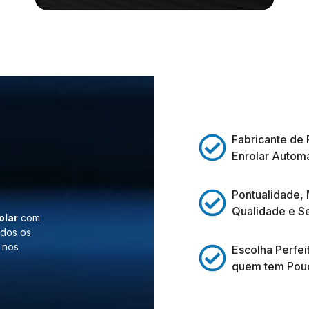
Fabricante de 
Enrolar Automá
Pontualidade,
Qualidade e S
olar
com
odos os
 nos
Escolha Perfei
quem tem Pou