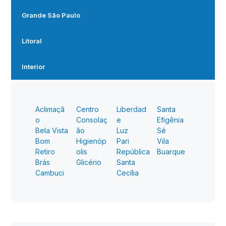
Grande São Paulo
Litoral
Interior
Aclimaçã
Centro
Liberdad
Santa
o
Consolaç
e
Efigênia
Bela Vista
ão
Luz
Sé
Bom
Higienóp
Pari
Vila
Retiro
olis
República
Buarque
Brás
Glicério
Santa
Cambuci
Cecília