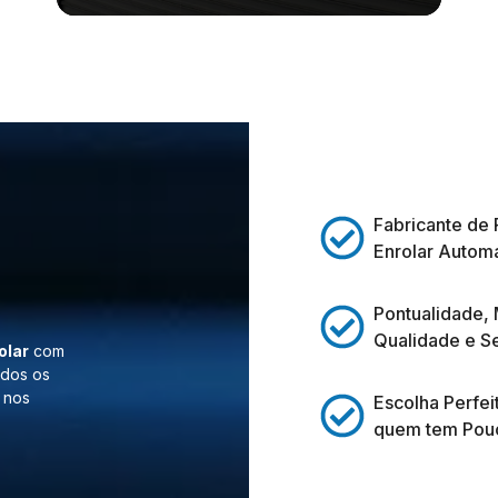
Fabricante de 
Enrolar Automá
Pontualidade,
Qualidade e S
olar
com
odos os
 nos
Escolha Perfei
quem tem Pou