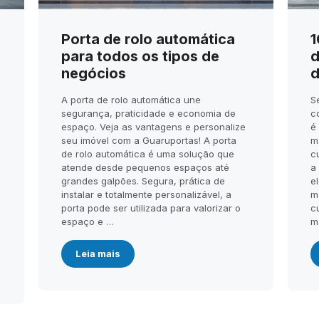
Porta de rolo automática
1
para todos os tipos de
d
negócios
d
A porta de rolo automática une
S
segurança, praticidade e economia de
c
espaço. Veja as vantagens e personalize
é
seu imóvel com a Guaruportas! A porta
m
de rolo automática é uma solução que
c
atende desde pequenos espaços até
a
.
grandes galpões. Segura, prática de
el
instalar e totalmente personalizável, a
m
porta pode ser utilizada para valorizar o
c
espaço e …
m
Leia mais