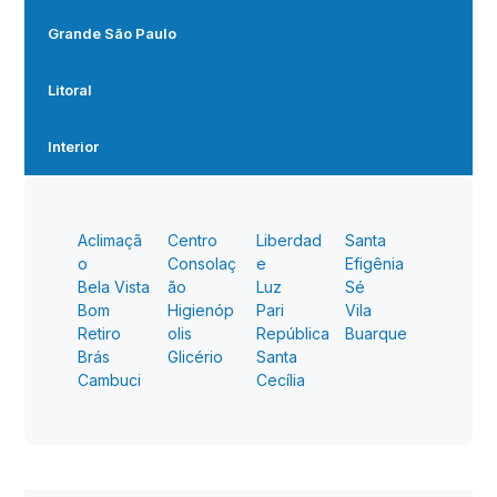
Grande São Paulo
Litoral
Interior
Aclimaçã
Centro
Liberdad
Santa
o
Consolaç
e
Efigênia
Bela Vista
ão
Luz
Sé
Bom
Higienóp
Pari
Vila
Retiro
olis
República
Buarque
Brás
Glicério
Santa
Cambuci
Cecília