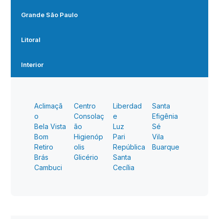
Grande São Paulo
Litoral
Interior
Aclimaçã
Centro
Liberdad
Santa
o
Consolaç
e
Efigênia
Bela Vista
ão
Luz
Sé
Bom
Higienóp
Pari
Vila
Retiro
olis
República
Buarque
Brás
Glicério
Santa
Cambuci
Cecília