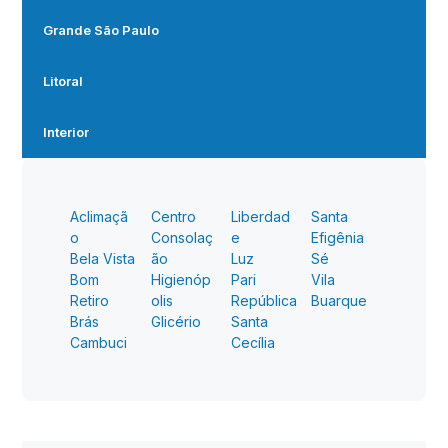
Grande São Paulo
Litoral
Interior
Aclimaçã
Centro
Liberdad
Santa
o
Consolaç
e
Efigênia
Bela Vista
ão
Luz
Sé
Bom
Higienóp
Pari
Vila
Retiro
olis
República
Buarque
Brás
Glicério
Santa
Cambuci
Cecília