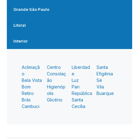
Grande São Paulo
Litoral
Interior
Aclimaçã
Centro
Liberdad
Santa
o
Consolaç
e
Efigênia
Bela Vista
ão
Luz
Sé
Bom
Higienóp
Pari
Vila
Retiro
olis
República
Buarque
Brás
Glicério
Santa
Cambuci
Cecília