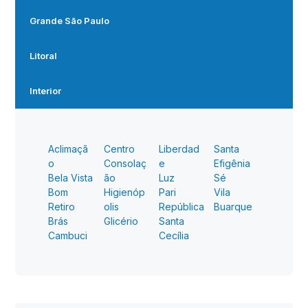
Grande São Paulo
Litoral
Interior
Aclimaçã
Centro
Liberdad
Santa
o
Consolaç
e
Efigênia
Bela Vista
ão
Luz
Sé
Bom
Higienóp
Pari
Vila
Retiro
olis
República
Buarque
Brás
Glicério
Santa
Cambuci
Cecília