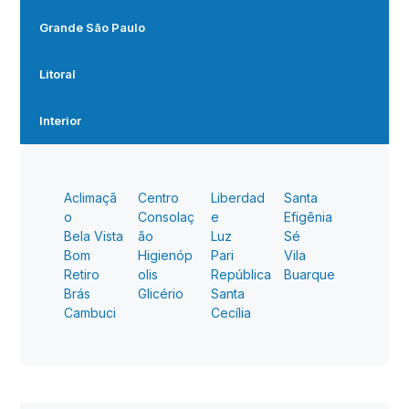
Grande São Paulo
Litoral
Interior
Aclimaçã
Centro
Liberdad
Santa
o
Consolaç
e
Efigênia
Bela Vista
ão
Luz
Sé
Bom
Higienóp
Pari
Vila
Retiro
olis
República
Buarque
Brás
Glicério
Santa
Cambuci
Cecília