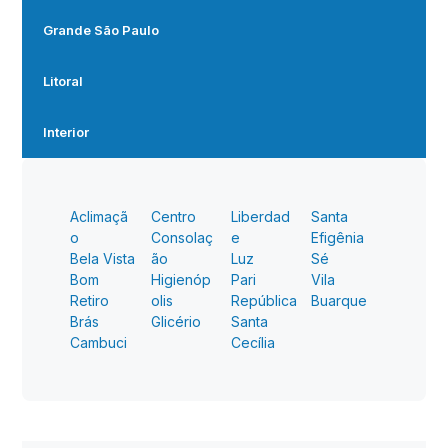
Grande São Paulo
Litoral
Interior
Aclimaçã
Centro
Liberdad
Santa
o
Consolaç
e
Efigênia
Bela Vista
ão
Luz
Sé
Bom
Higienóp
Pari
Vila
Retiro
olis
República
Buarque
Brás
Glicério
Santa
Cambuci
Cecília