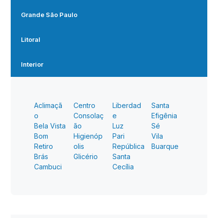
Grande São Paulo
Litoral
Interior
Aclimaçã
Centro
Liberdad
Santa
o
Consolaç
e
Efigênia
Bela Vista
ão
Luz
Sé
Bom
Higienóp
Pari
Vila
Retiro
olis
República
Buarque
Brás
Glicério
Santa
Cambuci
Cecília