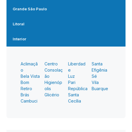
Grande São Paulo
Litoral
Interior
Aclimaçã
Centro
Liberdad
Santa
o
Consolaç
e
Efigênia
Bela Vista
ão
Luz
Sé
Bom
Higienóp
Pari
Vila
Retiro
olis
República
Buarque
Brás
Glicério
Santa
Cambuci
Cecília