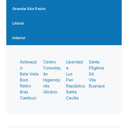
Grande São Paulo
Litoral
Interior
Aclimaçã
Centro
Liberdad
Santa
o
Consolaç
e
Efigênia
Bela Vista
ão
Luz
Sé
Bom
Higienóp
Pari
Vila
Retiro
olis
República
Buarque
Brás
Glicério
Santa
Cambuci
Cecília