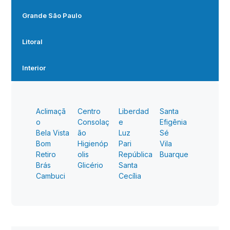
Grande São Paulo
Litoral
Interior
Aclimaçã
Centro
Liberdad
Santa
o
Consolaç
e
Efigênia
Bela Vista
ão
Luz
Sé
Bom
Higienóp
Pari
Vila
Retiro
olis
República
Buarque
Brás
Glicério
Santa
Cambuci
Cecília