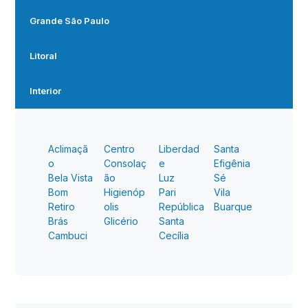
Grande São Paulo
Litoral
Interior
Aclimaçã
Centro
Liberdad
Santa
o
Consolaç
e
Efigênia
Bela Vista
ão
Luz
Sé
Bom
Higienóp
Pari
Vila
Retiro
olis
República
Buarque
Brás
Glicério
Santa
Cambuci
Cecília